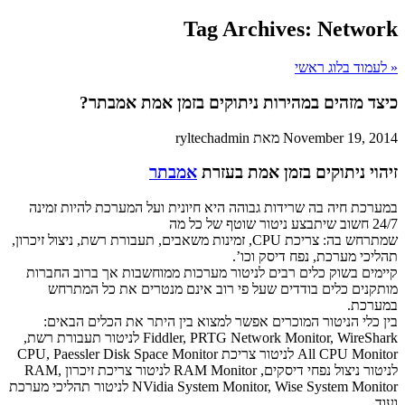
Tag Archives:
Network
« לעמוד בלוג ראשי
כיצד מזהים במהירות ניתוקים בזמן אמת אמבתר?
November 19, 2014 מאת ryltechadmin
זיהוי ניתוקים בזמן אמת בעזרת
אמבתר
במערכת חיה בה שרידות גבוהה היא חיונית ועל המערכת להיות זמינה
24/7 חשוב שיתבצע ניטור שוטף של כל מה
שמתרחש בה: צריכת CPU, זמינות משאבים, תעבורת רשת, ניצול זיכרון,
תהליכי מערכת, נפח דיסק וכו’.
קיימים בשוק כלים רבים לניטור מערכות ממוחשבות אך ברוב החברות
מותקנים כלים בודדים שעל פי רוב אינם מנטרים את כל המתרחש
במערכת.
בין כלי הניטור המוכרים אפשר למצוא בין היתר את הכלים הבאים:
Fiddler, PRTG Network Monitor, WireShark לניטור תעבורת רשת,
All CPU Monitor לניטור צריכת CPU, Paessler Disk Space Monitor
לניטור ניצול נפחי דיסקים, RAM Monitor לניטור צריכת זיכרון RAM,
NVidia System Monitor, Wise System Monitor לניטור תהליכי מערכת
ועוד.