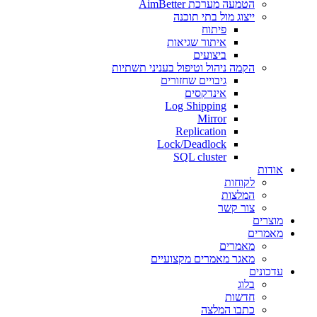
הטמעה מערכת AimBetter
ייצוג מול בתי תוכנה
פיתוח
איתור שגיאות
ביצועים
הקמה ניהול וטיפול בעניני תשתיות
גיבויים שחזורים
אינדקסים
Log Shipping
Mirror
Replication
Lock/Deadlock
SQL cluster
אודות
לקוחות
המלצות
צור קשר
מוצרים
מאמרים
מאמרים
מאגר מאמרים מקצועיים
עדכונים
בלוג
חדשות
כתבו המלצה