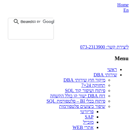
Home
En
ליצירת קשר:
073-2313900
Menu
ראשי
שירותי DBA‎
מיקור חוץ שירותי DBA
תחזוקה 24×7
פיתוח ושיפור קוד SQL
דוח DBA ישור קו כולל הקשחה
פיתוח בכלי BI – פלטפורמת SQL
שיפור ביצועים פלטפורמות
פריורטי
SAP
מובייל
אתרי WEB