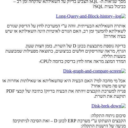
מסך שגיאות ה- SQL הצביע בדיוק על השאילתא שלקחה זמן רב –
כביכול בעית SQL?
אותרה השאילתא הבעייתית. זוהה ע”י המערכת לחץ על הדיסק שגורם
לשאילתא להמשך זמן רב, האם הגורם לאיטיות הינה השאילתא או שיש
בעיה אחרת?
בדיקה נוספת מתבצעת בכונן D של השרת, בזמן חצות שעון.
הגרף, מראה שהדיסקים חלשים בביצועים, כתוצאה מפעילות שמבוצעת
בשעות הלילה.
המדד המוצג מראה אחוז לחץ בדיסק בדומה לCPU-
אבל מי מחכה למי? האם הבעיה היא שהשאליתא או שאילתות אחרות או
שיש פה משהו אחר?
פנייה למערכת הקבצים זיהתה את הבעיה בדיוק! כתיבה של קבצי PDF
תוקעת את השרת.
סיכום ניתוח התקלה:
הקבצים הועתקו ע”י מערכת ERP לכונן D – זאת הסיבה לניתוקים!
מניעה של הישנות התקלה: