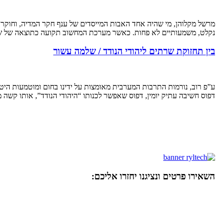
מרשל מקלוהן, מי שהיה אחד האבות המייסדים של ענף חקר המדיה, וחוקר ב
נקלט, משמעותיים לא פחות. כאשר מערכת המחשוב תקועה כתוצאה של שגי
בין תחזוקת שרתים ליהודי הנודד / שלמה עשור
ע”פ רוב, נורמות התרבות המערבית מאומצות על ידינו בחום ומוטמעות היטב 
דפוס חשיבה עתיק יומין, דפוס שאפשר לכנותו “היהודי הנודד”, אותו קשה מ
השאירו פרטים ונציגנו יחזרו אליכם: