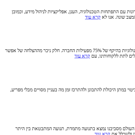
 עם התפתחות הטכנולוגיה, הענן, אפליקציות לניהול מידע, וכמובן
מצב שונה. אנו לא
קרא עוד
איתי זימן, סמנכ”ל הטכנולוגיות של ברינקס:“במהלך תקופת הקורונה חברת ברינקס הצליחה לעמוד במטרות שלה להתייעל ולעבור לשירותים מבוססי טכנולוגיות בהיקף של 75% מפעילות החברה. חלק ניכר מההצלחה של אפשר
קרא עוד
וי במתן היכולת להתבונן ולהתרכז זמן מה בעניין מסויים מבלי מפריע,
) העולם מסביבנו נמצא בתנועה מתמדת, תנועה המתבטאת בין היתר
ן ולשכלל את
קרא עוד