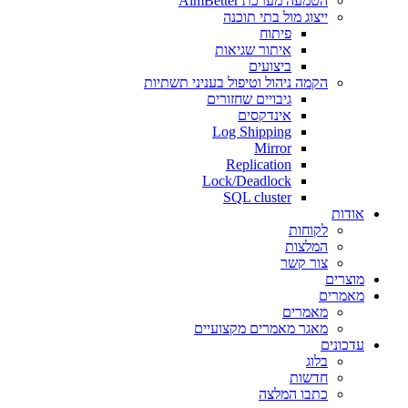
הטמעה מערכת AimBetter
ייצוג מול בתי תוכנה
פיתוח
איתור שגיאות
ביצועים
הקמה ניהול וטיפול בעניני תשתיות
גיבויים שחזורים
אינדקסים
Log Shipping
Mirror
Replication
Lock/Deadlock
SQL cluster
אודות
לקוחות
המלצות
צור קשר
מוצרים
מאמרים
מאמרים
מאגר מאמרים מקצועיים
עדכונים
בלוג
חדשות
כתבו המלצה