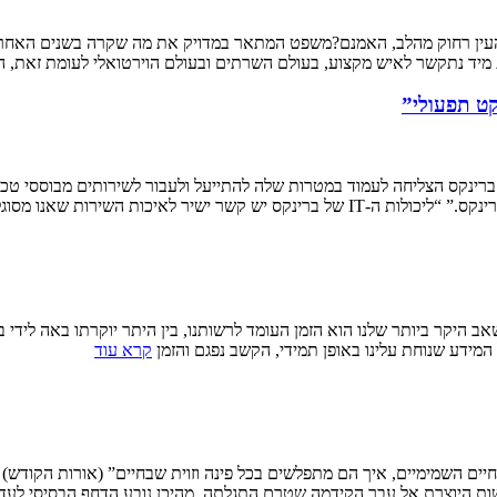
מהעין רחוק מהלב, האמנם?משפט המתאר במדויק את מה שקרה בשנים האחרונות
יד נתקשר לאיש מקצוע, בעולם השרתים ובעולם הוירטואלי לעומת זאת, ה
קט תפעולי”
 שאנו מסוגלים לתת ללקוחותינו, עם
 היקר ביותר שלנו הוא הזמן העומד לרשותנו, בין היתר יוקרתו באה לידי ביט
המידע שנוחת עלינו באופן תמידי, הקשב נפגם והזמן
קרא עוד
יים השמימיים, איך הם מתפלשים בכל פינה וזוית שבחיים” (אורות הקודש
ושות היוצרת אל עבר הקידמה שטרם התגלתה. מהיכן נובע הדחף הבסיסי לעד