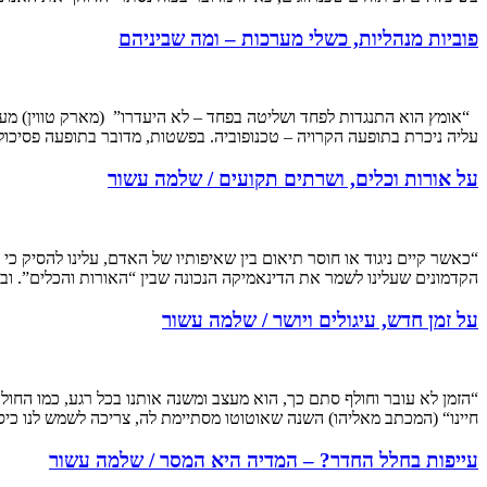
פוביות מנהליות, כשלי מערכות – ומה שביניהם
עליה ניכרת בתופעה הקרויה – טכנופוביה. בפשטות, מדובר בתופעה פסיכול
על אורות וכלים, ושרתים תקועים / שלמה עשור
“כאשר קיים ניגוד או חוסר תיאום בין שאיפותיו של האדם, עלינו להסיק כי
הקדמונים שעלינו לשמר את הדינאמיקה הנכונה שבין “האורות והכלים”. וב
על זמן חדש, עיגולים ויושר / שלמה עשור
“הזמן לא עובר וחולף סתם כך, הוא מעצב ומשנה אותנו בכל רגע, כמו החו
חיינו“ (המכתב מאליהו) השנה שאוטוטו מסתיימת לה, צריכה לשמש לנו 
עייפות בחלל החדר? – המדיה היא המסר / שלמה עשור