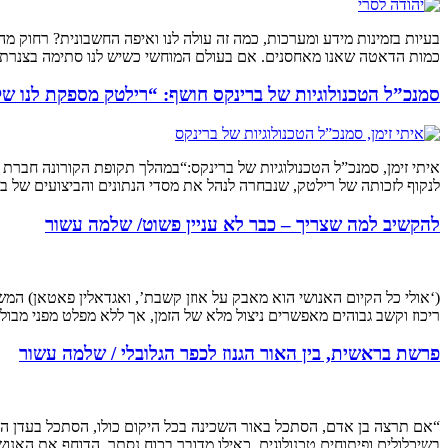
בעיות בזמינות מידע ומערכות, כמה זה עולה לנו ואיפה החשבונית? רחוק 
כמות הדאטה שאנו מאחסנים. אם בעולם המוחשי כשיש לנו סתימה בצנרת מ
סמנכ”ל הטכנולוגיות של ברינקס חושף: “רילטק מספקת לנו ש
לנקוף לזכותה של רילטק, שנבחרה לנהל את מסדי הנתונים והביצועים של ברינקס.” “ליכולות ה-IT של ברינקס יש קשר ישיר לאיכות השירות
להקשיב למה שצריך – כבר לא עניין פשוט/ שלמה עשור
(‘אולי כל הקיום האנושי הוא מאבק על אוזן קשבת’, ואגדאלין פאטאן) המשאב
ריכוז וקשב גבוהים מאפשרים ניצול מלא של הזמן, אך ללא מפלט מפני מבול 
פרשת בראשית, בין האור הגנוז לכפר הגלובלי / שלמה עשור
“אם תרצה בן אדם, הסתכל באור השכינה בכל היקום כולו, הסתכל בעדן הח
בשיכלולים ופיתוחים טכנולוגים, כאילו מדובר בכוח נסתר הדוחף את האנ