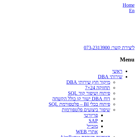
Home
En
ליצירת קשר:
073-2313900
Menu
ראשי
שירותי DBA‎
מיקור חוץ שירותי DBA
תחזוקה 24×7
פיתוח ושיפור קוד SQL
דוח DBA ישור קו כולל הקשחה
פיתוח בכלי BI – פלטפורמת SQL
שיפור ביצועים פלטפורמות
פריורטי
SAP
מובייל
אתרי WEB