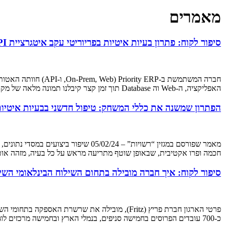
מאמרים
סיפור לקוח: פתרון בעיות איטיות בפריוריטי עקב איטגרציית API
האפליקציה, ה-Web וה Database תוך זמן קצר קיבלנו תמונה מלאה של מקור הבעיות. הממצאיםפניות API איטיות במיוחד כולל חשיפה של ה-URL המלא התוכנית והפרמטרים (שירות צד ג’ לעיבוד חשבוניות)
הפתרון שמשנה את כללי המשחק: טיפול חדשני בבעיות איטיו
חכמה ופרו אקטיבית, שבאופן שוטף מתריעה מראש על כל בעיה, מזהה אוטומ
סיפור לקוח: איך חברה מובילה בתחום השילוח הבינלאומי השי
פרטי הארגון חברת פריץ (Fritz), מובילה את שרש
כ-700 עובדים הפרוסים בחמישה סניפים, בנמלי הארץ ובחמישה מרכזים לוגיסטיים מהצפון ועד הדרום, המשתרעים על שטח של 40 אלף מ”ר בקיסריה ובקריית גת ובסמיכות לצירי תנועה