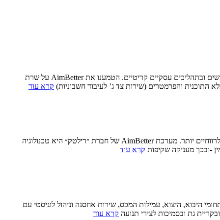
חברה המשתמשת ב-Priority ERP (On-Prem, Web, ו-API) חוותה האטות משמעותיות, בעיקר בשעות הבוקר והצהריים עם Timeouts שפגעו במשתמשים ובתהליכים עסקיים קריטיים. הטמענו את AimBetter על שרת
קרא עוד
מאמר שפורסם במגזין “רשויות” – 05/02/24 שיפור ביצועים במסדי נתונים, באפליקציות ארגוניות ובשרתי ווב, מסייע לארגונים ולחברות להפוך ליעילים ולרווחיים יותר. מערכת AimBetter של חברת ״רילטק״ היא טכנולוגיה
ין -ובכך מעניקה שקיפות
קרא עוד
תמחה בתחומי היבוא, היצוא, עמילות המכס, שירות אחסנה וניהול לוגיסטי עם
קרא עוד