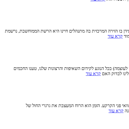
פחד – לא היעדרו” (מארק טווין) מעניין לגלות שהחל מהשנה בה חדר האינטרנט לחיי הפרט (1993) ועד ימינו – עידן בו הזירה המרכזית בה מתנהלים חיינו היא הרשת הממוחשבת, נרשמת
מוד
קרא עוד
 לעוצמה) בכל הנוגע לקידום השאיפות והרצונות שלנו, טענו החכמים
לינו לבדוק האם
קרא עוד
ואי פני הקרקע. הזמן הוא הרוח המעצבת את גרגרי החול של
נה
קרא עוד