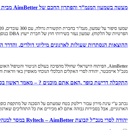
מעשה בשמעון המנמ”ר והפתרון החכם של AimBetter מבית RYLTECH שהופך את חייו לקלים ויעילים יותר
הפרטיות של הלקוח). שמעון נעזר בשירותי חוץ של חברת ייעוץ DBA בנוסף למחלקת ה- IT של החברה.שרתי החברה מנוהלים בענן (Hosting)
ההוצאות הנסתרות שעולות לארגונים מיליוני דולרים, והדרך ה
AimBetter, הפיתוח הישראלי שחולל מהפיכה בעולם הניטור והטיפו
מנכ”ל איימבטר, יהודה לסרי האקלים הכלכלי הנוכחי מאופיין באי וודאות 
התקבלה דרישת כופר ,האם אתם מוכנים ?‎‎ – מאמר ראשון בסדרה
נכתב ע”י עינת מירון עבור רילטק בטח שמעתם על הסכנה של מתקפת כופר
הארגוניים, אבל בסבירות גבוהה אתם לא מכירים את כל התהליכים שארגו
יהודה לסרי מנכ”ל קבוצת Ryltech – AimBetter במסר למנהלי חברות ובעלי מניות: