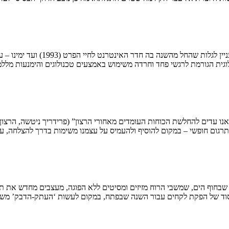
“אומץ הוא התנגדות לפחד ושליטה ב
וגית הגורמת לרגשי פחד וחרדה משימוש באמצעים טכנולוגים והימנעות מלל
 אנו עדים להחלשת הכוחות העומדים מאחורי הרצון” (פרידריך ניטשה, הרצון
תרגום חופשי – במקום להוסיף ולהעמיס על עצמנו משימות בדרך להצלחה, ע
ל שבחוף הים, שמשבי הרוח מזיזים ומסיטים ללא הפוגה, מעצבים מחדש את תו
כיסוד של הפקת לקחים עבור השנה שבפתח, במקום לעשות ‘העתק-הדבק’ מש