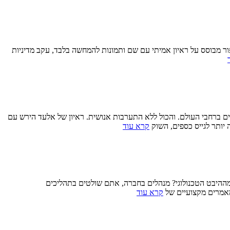
עון, מנמ”ר בחברת תקשורת גדולה, עם 300 עובדים, 120 משתמשי מערכות ERP ו- WMS ובסיסי נתונים MSSQL ו- Oracle (הסיפור מבוסס על ראיון אמיתי עם שם ותמונות להמחשה בלבד, עקב מדיניות
גונים ברחבי העולם. והכול ללא התערבות אנושית. ראיון של אלעד הירש עם
 יותר לגייס כספים, השוק
קרא עוד
מההיבט הטכנולוגי? מנהלים בחברה, אתם שולטים בתהליכים
מאמרים מקצועיים של
קרא עוד