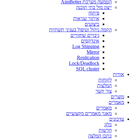
הטמעה מערכת AimBetter
ייצוג מול בתי תוכנה
פיתוח
איתור שגיאות
ביצועים
הקמה ניהול וטיפול בעניני תשתיות
גיבויים שחזורים
אינדקסים
Log Shipping
Mirror
Replication
Lock/Deadlock
SQL cluster
אודות
לקוחות
המלצות
צור קשר
מוצרים
מאמרים
מאמרים
מאגר מאמרים מקצועיים
עדכונים
בלוג
חדשות
כתבו המלצה