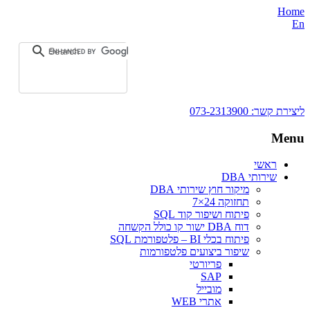
Home
En
ליצירת קשר:
073-2313900
Menu
ראשי
שירותי DBA‎
מיקור חוץ שירותי DBA
תחזוקה 24×7
פיתוח ושיפור קוד SQL
דוח DBA ישור קו כולל הקשחה
פיתוח בכלי BI – פלטפורמת SQL
שיפור ביצועים פלטפורמות
פריורטי
SAP
מובייל
אתרי WEB