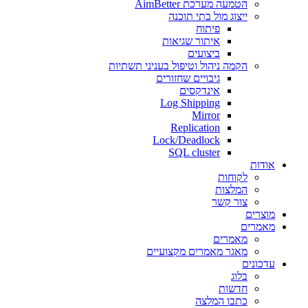
הטמעה מערכת AimBetter
ייצוג מול בתי תוכנה
פיתוח
איתור שגיאות
ביצועים
הקמה ניהול וטיפול בעניני תשתיות
גיבויים שחזורים
אינדקסים
Log Shipping
Mirror
Replication
Lock/Deadlock
SQL cluster
אודות
לקוחות
המלצות
צור קשר
מוצרים
מאמרים
מאמרים
מאגר מאמרים מקצועיים
עדכונים
בלוג
חדשות
כתבו המלצה