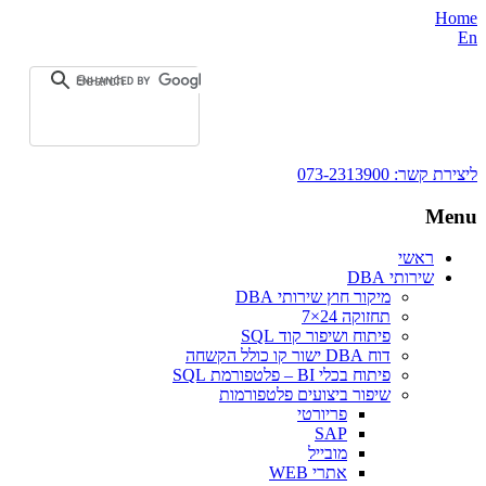
Home
En
ליצירת קשר:
073-2313900
Menu
ראשי
שירותי DBA‎
מיקור חוץ שירותי DBA
תחזוקה 24×7
פיתוח ושיפור קוד SQL
דוח DBA ישור קו כולל הקשחה
פיתוח בכלי BI – פלטפורמת SQL
שיפור ביצועים פלטפורמות
פריורטי
SAP
מובייל
אתרי WEB