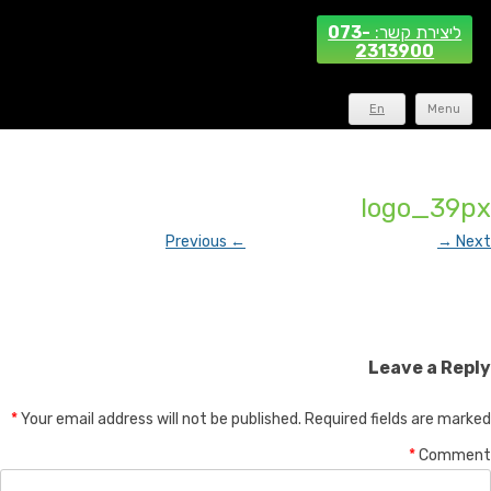
ליצירת קשר:
073-
2313900
En
Menu
logo_39px
← Previous
Next →
Leave a Reply
*
Your email address will not be published.
Required fields are marked
*
Comment