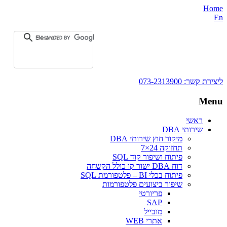
Home
En
ליצירת קשר:
073-2313900
Menu
ראשי
שירותי DBA‎
מיקור חוץ שירותי DBA
תחזוקה 24×7
פיתוח ושיפור קוד SQL
דוח DBA ישור קו כולל הקשחה
פיתוח בכלי BI – פלטפורמת SQL
שיפור ביצועים פלטפורמות
פריורטי
SAP
מובייל
אתרי WEB