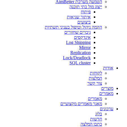
הטמעה מערכת AimBetter
ייצוג מול בתי תוכנה
פיתוח
איתור שגיאות
ביצועים
הקמה ניהול וטיפול בעניני תשתיות
גיבויים שחזורים
אינדקסים
Log Shipping
Mirror
Replication
Lock/Deadlock
SQL cluster
אודות
לקוחות
המלצות
צור קשר
מוצרים
מאמרים
מאמרים
מאגר מאמרים מקצועיים
עדכונים
בלוג
חדשות
כתבו המלצה